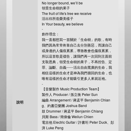
No longer bound, we’ll be
領受生命樹的果子
The fruit of life's tree we receive
活出祢所造榮美樣子
In Your beauty, we believe
-
創作理念：
我一直都想寫一首關於「生命樹」的歌，有時
我們因為常常倚靠自己去分別善惡，而讓自己
或身邊的人傷痕累累，導致教會也傷痕累累，
所以這首歌是禱告，讓我們再一次回到主面前
支取恩典，領受生命樹的果子，不再控告、定
罪、論斷、自義⋯⋯活出自由寬廣的生命，我
相信這樣的生命才是神為我們贖回的生命，也
唯有這樣的生命才能吸引更多人來就近祂。
-
【音樂製作 Music Production Team】
製作人 Producer / 孫立衡 Peter Sun
編曲 Arrangement / 蔣孟平 Benjamin Chian
說明
g、約書亞樂團 Joshua Band
鼓 Drummer / 蔣孟平 Benjamin Chiang
貝斯 Bass / 簡偉倫 Weilun Chien
電吉他 Electric Guitar / 許書珩 Peter Duck、彭
湃 Luke Peng