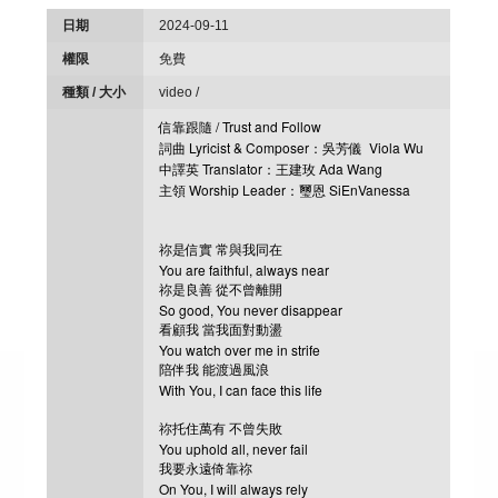
日期
2024-09-11
權限
免費
種類 / 大小
video /
信靠跟隨 / Trust and Follow
詞曲 Lyricist & Composer：吳芳儀
Viola Wu
中譯英 Translator：王建玫 Ada Wang
主領 Worship Leader：璽恩 SiEnVanessa
祢是信實 常與我同在
You are faithful, always near
祢是良善 從不曾離開
So good, You never disappear
看顧我 當我面對動盪
You watch over me in strife
陪伴我 能渡過風浪
With You, I can face this life
祢托住萬有 不曾失敗
You uphold all, never fail
我要永遠倚靠祢
On You, I will always rely