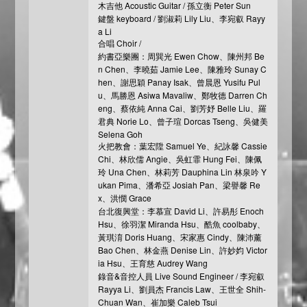
木吉他 Acoustic Guitar / 孫立衡 Peter Sun
鍵盤 keyboard / 劉淑莉 Lily Liu、李宛叡 Rayy
a Li
合唱 Choir /
約書亞樂團：周巽光 Ewen Chow、陳州邦 Be
n Chen、李曉茹 Jamie Lee、陳雅玲 Sunay C
hen、謝思穎 Panay Isak、曾晨恩 Yusifu Pul
u、馬勝恩 Asiwa Mavaliw、鄭牧德 Darren Ch
eng、蔡依純 Anna Cai、劉芳妤 Belle Liu、羅
君典 Norie Lo、曾子瑄 Dorcas Tseng、吳健美
Selena Goh
火把教會：葉宏陞 Samuel Ye、紀詠馨 Cassie
Chi、林欣儒 Angie、吳虹霏 Hung Fei、陳佩
玲 Una Chen、林莉芳 Dauphina Lin 林泉吟 Y
ukan Pima、潘希亞 Josiah Pan、梁譽馨 Re
x、洪憫 Grace
台北復興堂：李慕宣 David Li、許易彤 Enoch
Hsu、徐羽潔 Miranda Hsu、酷魚 coolbaby、
黃琪淯 Doris Huang、宋家惠 Cindy、陳沛薰
Bao Chen、林金燕 Denise Lin、許妙㚬 Victor
ia Hsu、王育慈 Audrey Wang
錄音&音控人員 Live Sound Engineer / 李宛叡
Rayya Li、劉員杰 Francis Law、王世全 Shih-
Chuan Wan、崔加樂 Caleb Tsui