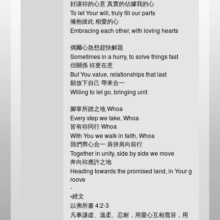
好讓祢的心意 真實的佔據我的心
To let Your will, truly fill our parts
擁抱彼此 相愛的心
Embracing each other, with loving hearts
偶爾心急想趕快解題
Sometimes in a hurry, to solve things fast
但關係 祢更在意
But You value, relationships that last
願放下自己 帶來合一
Willing to let go, bringing unit
腳掌所踏之地 Whoa
Every step we take, Whoa
皆有祢同行 Whoa
With You we walk in faith, Whoa
我們齊心合一 肩併肩向前行
Together in unity, side by side we move
奔向祢應許之地
Heading towards the promised land, in Your g
roove
-
▫️經文
以弗所書 4:2-3
凡事謙虛、溫柔、忍耐，用愛心互相寬容，用