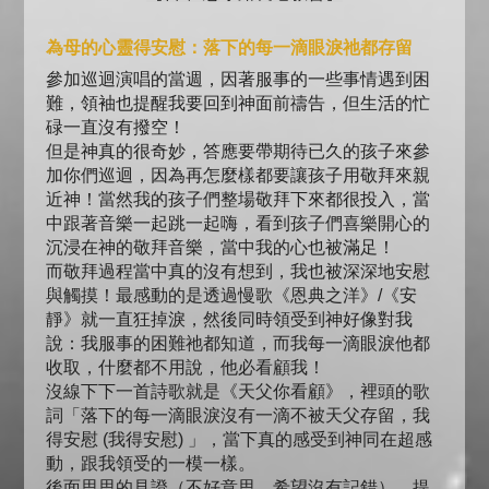
為母的心靈得安慰：落下的每一滴眼淚祂都存留
參加巡迴演唱的當週，因著服事的一些事情遇到困
難，領袖也提醒我要回到神面前禱告，但生活的忙
碌一直沒有撥空！
但是神真的很奇妙，答應要帶期待已久的孩子來參
加你們巡迴，因為再怎麼樣都要讓孩子用敬拜來親
近神！當然我的孩子們整場敬拜下來都很投入，當
中跟著音樂一起跳一起嗨，看到孩子們喜樂開心的
沉浸在神的敬拜音樂，當中我的心也被滿足！
而敬拜過程當中真的沒有想到，我也被深深地安慰
與觸摸！最感動的是透過慢歌《恩典之洋》/《安
靜》就一直狂掉淚，然後同時領受到神好像對我
說：我服事的困難祂都知道，而我每一滴眼淚他都
收取，什麼都不用說，他必看顧我！
沒線下下一首詩歌就是《天父你看顧》，裡頭的歌
詞「落下的每一滴眼淚沒有一滴不被天父存留，我
得安慰 (我得安慰) 」，當下真的感受到神同在超感
動，跟我領受的一模一樣。
後面思思的見證（不好意思，希望沒有記錯），提