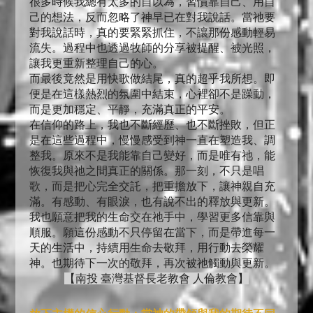
很多時候我總有太多的自以為，習慣靠自己、用自
己的想法，反而忽略了神早已在對我說話。當祂要
對我說話時，真的要緊緊抓住，不讓那份感動輕易
流失。過程中也透過牧師的分享被提醒、被光照，
讓我更重新整理自己的心。
而最後竟然是用快歌做結尾，真的超乎我所想。即
便是在這樣熱烈的氛圍中結束，心裡卻不是躁動，
而是更加穩定、平靜，充滿真正的平安。
在信仰的路上，我也不斷經歷、也不斷挫敗，但正
是在這些過程中，慢慢感受到神一直在塑造我、調
整我。原來不是我能靠自己變好，而是唯有祂，能
恢復我與祂之間真正的關係。那一刻，不只是唱
歌，而是把心完全交託，把重擔放下，讓神親自充
滿。有感動、有眼淚，也有說不出的釋放與更新。
我也願意把我的生命交在祂手中，學習更多信靠與
順服。願這份感動不只停留在當下，而是帶進每一
天的生活中，持續用生命去敬拜，用行動去榮耀
神。也期待下一次的敬拜，再次被祂觸動與更新。
【南投 臺灣基督長老教會 人倫教會】