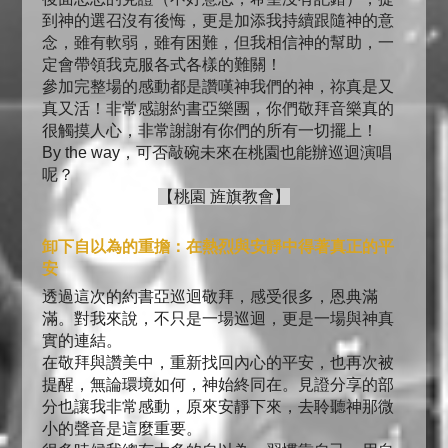
到神的選召沒有後悔，更是加添我持續跟隨神的意
念，雖有軟弱，雖有困難，但我相信神的幫助，一
定會帶領我克服各式各樣的難關！
參加完整場的感動都是讚嘆神我們的神，祢真是又
真又活！非常感謝約書亞樂團，你們敬拜音樂真的
很觸摸人心，非常謝謝有你們的所有一切擺上！
By the way，可否敲碗未來在桃園也能辦巡迴演唱
呢？
【桃園 旌旗教會】
卸下自以為的重擔：在熱烈與安靜中得著真正的平
安
透過這次的約書亞巡迴敬拜，感受很多，恩典滿
滿。對我來說，不只是一場巡迴，更是一場與神真
實的連結。
在敬拜與讚美中，重新找回內心的平安，也再次被
提醒，無論環境如何，神始終同在。見證分享的部
分也讓我非常感動，原來安靜下來，去聆聽神那微
小的聲音是這麼重要。