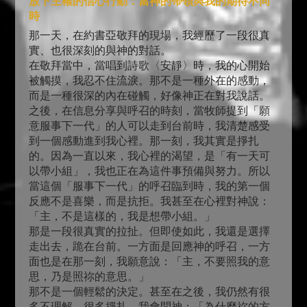
放下主權的信心行動：當神的帶領與我的期待不同
時
那一天，在約書亞敬拜的現場，我經歷了一段很真
實、也很深刻的與神的對話。
在敬拜當中，當唱到詩歌〈安靜〉時，我的心開始
被觸摸，我忍不住流淚。那不是一種外在的感動，
而是一種很深的內在碰觸，好像神正在對我說話。
之後，在信息分享與呼召的時刻，當牧師提到「願
意服事下一代」的人可以走到台前時，我清楚感受
到一個感動進到我心裡。那一刻，我其實是掙扎
的。因為一直以來，我心裡的渴望，是「有一天可
以帶小組」，我也正在為這件事預備與努力。所以
當這個「服事下一代」的呼召臨到時，我的第一個
反應不是喜樂，而是抗拒。我甚至在心裡對神說：
「主，不是這樣的，我是想帶小組。」
那是一段很真實的拉扯。但即使如此，我還是選擇
走出去，跪在台前。一方面是回應神的呼召，一方
面也是在那一刻，我願意說：「主，不要照我的意
思，乃是照祢的意思。」
那不是一個輕鬆的決定。甚至在之後，我仍然有很
多不理解、很多掙扎，我會問神：「為什麼祢的方