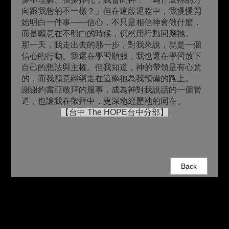
向跟我想的不一樣？」但在這段過程中，我慢慢開
始明白一件事——信心，不只是相信神會做什麼，
而是願意在不明白的時候，仍然用行動回應祂。
那一天，我走出去的那一步，對我來說，就是一個
信心的行動。我還在學習順服，我也還在學習放下
自己的想法與主權。但我知道，神的帶領是有心意
的，而我願意繼續走在這條祂為我預備的路上。
謝謝約書亞敬拜的服事，成為神對我說話的一個管
道，也讓我在敬拜中，更深地經歷祂的同在。
【台中 The HOPE台中分部】
Back