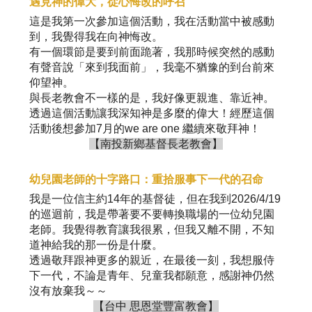
遇見神的偉大，從心悔改的呼召
這是我第一次參加這個活動，我在活動當中被感動
到，我覺得我在向神悔改。
有一個環節是要到前面跪著，我那時候突然的感動
有聲音說「來到我面前」，我毫不猶豫的到台前來
仰望神。
與長老教會不一樣的是，我好像更親進、靠近神。
透過這個活動讓我深知神是多麼的偉大！經歷這個
活動後想參加7月的we are one 繼續來敬拜神！
【南投新鄉基督長老教會】
幼兒園老師的十字路口：重拾服事下一代的召命
我是一位信主約14年的基督徒，但在我到2026/4/19
的巡迴前，我是帶著要不要轉換職場的一位幼兒園
老師。我覺得教育讓我很累，但我又離不開，不知
道神給我的那一份是什麼。
透過敬拜跟神更多的親近，在最後一刻，我想服侍
下一代，不論是青年、兒童我都願意，感謝神仍然
沒有放棄我～～
【台中 思恩堂豐富教會】