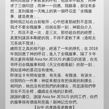
為何回應接下來教會的呼召，他原本不願意，向神
求了三個印證，而神一一回應。我聽著，卻沒有多
想，直到最後一天晚上的第一個呼召是「全職服
事、建造教會」。
那時我正站在台前敬拜，心中想著那絕對不是我，
我才不要全職服事，但就在那一刻，神親自介入
了。而且不是一次，是三次。那些超自然的經歷，
真實到讓原本剛硬的我，不得不柔軟下來（過程太
冗長就不贅述）。
總而言之真的很巧妙，經過了一年的掙扎，在 2018
年我回應了神的呼召，進入了全職服事。隔了 9 年
再次參與有關 Asia for JESUS 約書亞的巡迴，在光
哥呼召全職服事和唱《天父你都看顧》的那一刻，
我知道神的選召沒有後悔。
即便這 8 年間有疲憊、有失落、有難過、有淚水，
但我明白一件事：神從來都沒有把保羅的刺挪去，
相同的，祂也沒有把我們的刺挪去，而是讓我們學
習在不完全裡，繼續走在祂的計劃裡。
謝謝約書亞、謝謝 Asia for JESUS 的同工們，你們
的服事很有價值和意義！願神記念你們。
【台中 忠孝路長老教會】