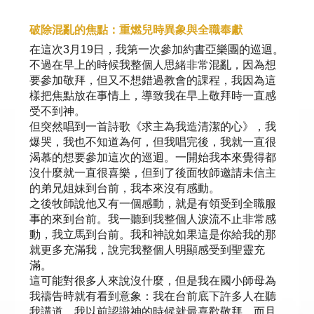
破除混亂的焦點：重燃兒時異象與全職奉獻
在這次3月19日，我第一次參加約書亞樂團的巡迴。
不過在早上的時候我整個人思緒非常混亂，因為想
要參加敬拜，但又不想錯過教會的課程，我因為這
樣把焦點放在事情上，導致我在早上敬拜時一直感
受不到神。
但突然唱到一首詩歌《求主為我造清潔的心》，我
爆哭，我也不知道為何，但我唱完後，我就一直很
渴慕的想要參加這次的巡迴。一開始我本來覺得都
沒什麼就一直很喜樂，但到了後面牧師邀請未信主
的弟兄姐妹到台前，我本來沒有感動。
之後牧師說他又有一個感動，就是有領受到全職服
事的來到台前。我一聽到我整個人淚流不止非常感
動，我立馬到台前。我和神說如果這是你給我的那
就更多充滿我，說完我整個人明顯感受到聖靈充
滿。
這可能對很多人來說沒什麼，但是我在國小師母為
我禱告時就有看到意象：我在台前底下許多人在聽
我講道。我以前認識神的時候就最喜歡敬拜，而且