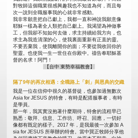
對牧師這個職業很感興趣我也不知道為何，而且每
次一說到全職服事我的心就非常感動。
我非常願意把自己獻上，我都一直和神說我願意像
耶穌一樣為著全人類把自己獻上。我渴望為神做事
工，但我卻不知如何去做，求主持續給我方向，也
求主為我造清潔的心，使我裏面重新有正直的靈。
不要丟棄我，使我離開你的面；不要從我收回你的
聖靈。也使我一生一世住在你殿中。禱告奉耶穌基
督的名求！阿門！
【台中 東勢幸福教會】
隔了9年的再次相遇：全職路上「刺」與恩典的交織
我是一位在信仰中很久的基督徒，也參加過無數次
Asia for JESUS 的特會，有時是配搭服事者，有時
是學員。
那一年，我其實沒抱著什麼期待，特會的流程早已
熟悉：敬拜、信息、工作坊、呼召、回應，一切好
像都有既定的樣子。2017 年，是我最後一次參加 A
sia for JESUS 所舉辦的特會。當中巽正牧師分享他