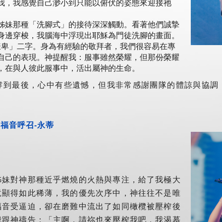
我，我感覺自己渺小到只能以俯伏的姿態來迎接祂
姊妹那種「洗腳式」的接待深深觸動。看著他們誠摯
身邊穿梭，我腦海中浮現出耶穌為門徒洗腳的畫面。
t 「謙卑」二字。身為有經驗的敬拜者，我們很容易在專
自己的表現。神提醒我：服事雖然榮耀，但那份榮耀
，在與人彼此服事中，活出屬神的生命。
撐到最後，心中有些遺憾，但我非常感謝團隊的體諒與協調
福音呼召-永蒂
姊妹對神那種近乎燃燒的火熱與專注，給了我極大
竟顯得如此稀薄，我的優先次序中，神往往不是唯
福音受逼迫，卻在磨難中流出了如同橄欖被壓榨後
我跟神禱告：「主啊，請祢也來壓榨我吧，我渴慕