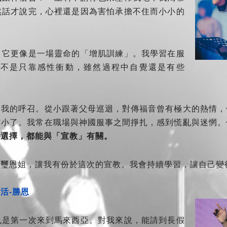
然話才說完，心裡還是因為害怕承擔不住而小小的
，它更像是一場靈命的「增肌訓練」。我學習在服
而不是只靠感性衝動，雖然過程中自覺還是有些
給我的呼召。從小跟著父母巡迴，對傳福音曾有極大的熱情，
縮小了。我常在職場與神國服事之間掙扎，感到慌亂與迷惘。
個選擇，都能與「宣教」有關。
、璽恩姐，讓我有份於這次的宣教。我會持續學習，讓自己變
活-勝恩
也是第一次來到馬來西亞。對我來說，能請到長假