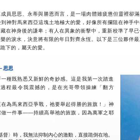
員思思、永蒂與勝恩而言，是一場肉體雖疲憊但靈裡卻滿足的短
我們領受到神對馬來西亞這塊土地極大的愛，好像所有攔阻在神手
隱藏在神身後的謙卑；有人在異象的衝擊中，重新校準了早已
喜樂的淚水，決意將有限的年日對齊永恆。以下是三位夥伴最
卑跪下的，屬天的愛。
－思思
著一種既熟悉又新鮮的奇妙感。這是我第一次踏進
，整個服事過程最令我震撼的，是在光哥帶領操練「翻方
正在為馬來西亞爭戰，祂要舉起得勝的旌旗！」神
需做一件事——持續高舉祂的旌旗，因為萬軍之耶
基督〉時，我無法抑制內心的激動，直接跪倒在地。