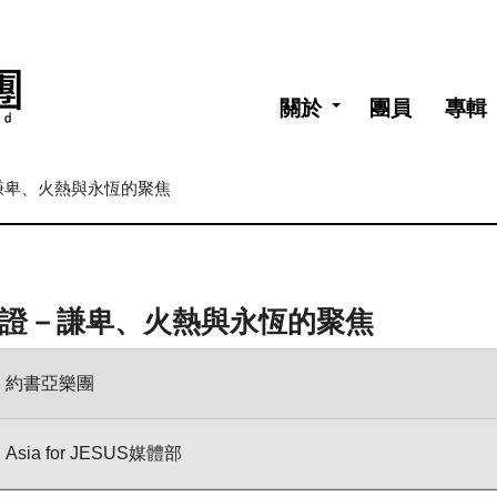
關於
團員
專輯
－謙卑、火熱與永恆的聚焦
迴見證－謙卑、火熱與永恆的聚焦
約書亞樂團
Asia for JESUS媒體部