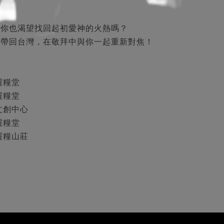
？你也渴望找回起初愛神的火熱嗎？
熱帶回台灣，在敬拜中與你一起重新對焦！
竹靈糧堂
海靈糧堂
韻文創中心
珥靈糧堂
北靈糧山莊