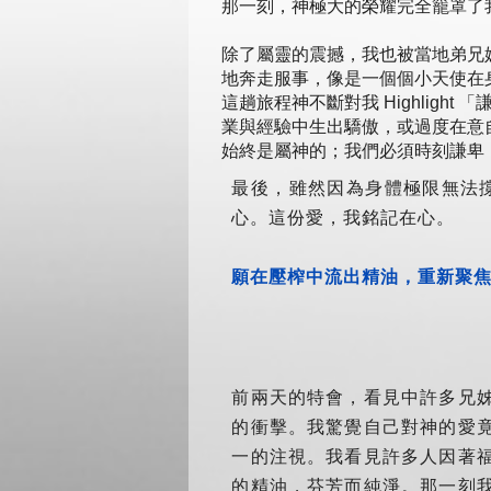
那一刻，神極大的榮耀完全籠罩了
除了屬靈的震撼，我也被當地弟兄
地奔走服事，像是一個個小天使在
這趟旅程神不斷對我 Highligh
業與經驗中生出驕傲，或過度在意
始終是屬神的；我們必須時刻謙卑
最後，雖然因為身體極限無法
心。這份愛，我銘記在心。
願在壓榨中流出精油，重新聚焦
前兩天的特會，看見中許多兄
的衝擊。我驚覺自己對神的愛
一的注視。我看見許多人因著
的精油，芬芳而純淨。那一刻