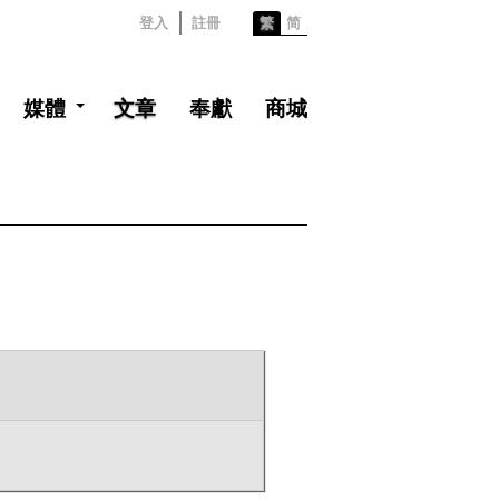
登入
註冊
繁
简
媒體
文章
奉獻
商城