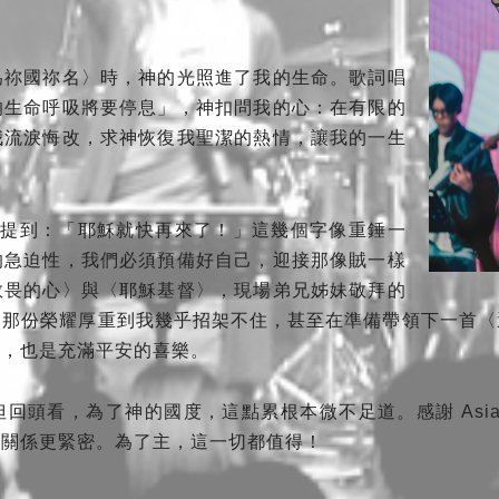
。
為祢國祢名〉時，神的光照進了我的生命。歌詞唱
的生命呼吸將要停息」，神扣問我的心：在有限的
我流淚悔改，求神恢復我聖潔的熱情，讓我的一生
當光哥提到：「耶穌就快再來了！」這幾個字像重錘一
的急迫性，我們必須預備好自己，迎接那像賊一樣
敬畏的心〉與〈耶穌基督〉，現場弟兄姊妹敬拜的
。那份榮耀厚重到我幾乎招架不住，甚至在準備帶領下一首〈
畏，也是充滿平安的喜樂。
頭看，為了神的國度，這點累根本微不足道。感謝 Asia fo
的關係更緊密。為了主，這一切都值得！