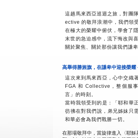
這趟馬來西亞巡迴之旅，對團隊成
ective 的敬拜浪潮中，
在極大的榮耀中俯伏，學會了
末世的急迫感中，流下悔改與
關於聚焦、關於那份讓我們謙
高舉得勝旌旗，在謙卑中迎接榮耀
這次來到馬來西亞，心中交織
FGA 和 Collective
言」的時刻。
當時我領受到的是：「耶和華
彷彿在對我們說，弟兄姊妹只
和華必會為我們戰勝一切。
在那場敬拜中，當旋律進入〈耶穌