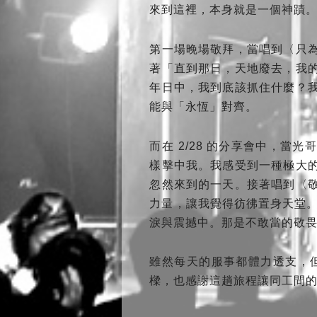
來到這裡，本身就是一個神蹟
第一場晚場敬拜，當唱到〈只
著「直到那日，天地廢去，我
年日中，我到底該抓住什麼？
能與「永恆」對齊。
而在 2/28 的分享會中，
樣擊中我。我感受到一種極大
忽然來到的一天。接著唱到〈
力量，讓我覺得彷彿置身天堂
淚與震撼中。那是不敢當的敬
雖然每天的服事都體力透支，但回
樑，也感謝這趟旅程讓同工間