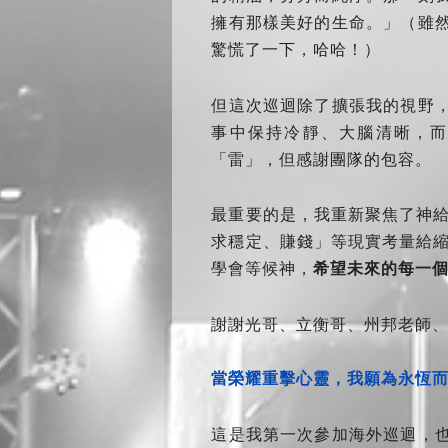
擁有那樣美好的生命。」（雖
驚慌了一下，哈哈！）
但這次巡迴除了擴張我的視野
事中保持冷靜、大腦清晰，
「雷」，但感謝團隊的包容。
最重要的是，我重新聚焦了神
求穩定、賺錢」等現實考量給
學會等候神，
希望未來的每一
謝謝光哥、立衡哥、州邦老師
當榮耀重擊心靈，我願為永恆而
這是我第一次參加海外巡迴，