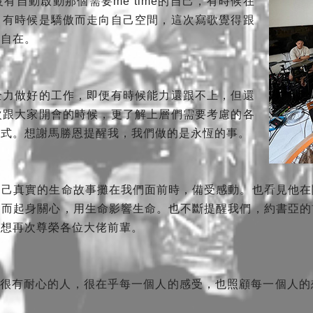
有自動啟動那個需要me time的自己，有時候在
，有時候是驕傲而走向自己空間，這次寫歌覺得跟
、自在。
全力做好的工作，即便有時候能力還跟不上，但還
次跟大家開會的時候，更了解上層們需要考慮的各
方式。想謝馬勝恩提醒我，我們做的是永恆的事。
自己真實的生命故事攤在我們面前時，備受感動。也看見他在
，而起身關心，用生命影響生命。也不斷提醒我們，約書亞的
，想再次尊榮各位大佬前輩。
覺得他是很有耐心的人，很在乎每一個人的感受，也照顧每一個