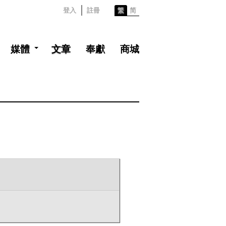
登入
註冊
繁
简
媒體
文章
奉獻
商城