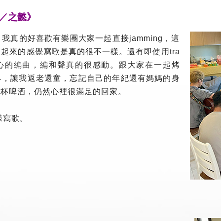
.／之懿》
我真的好喜歡有樂團大家一起直接jamming，這
起來的感覺寫歌是真的很不一樣。還有即使用tra
麼用心的編曲，編和聲真的很感動。跟大家在一起烤
界，讓我返老還童，忘記自己的年紀還有媽媽的身
喝杯啤酒，仍然心裡很滿足的回家。
樣寫歌。