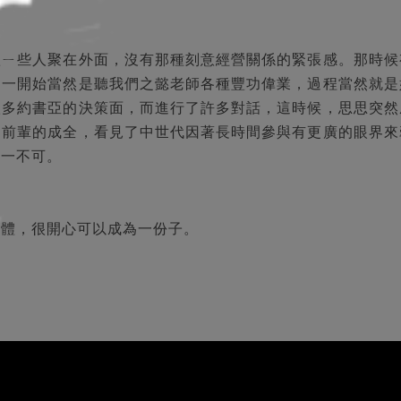
歌ㄧ些人聚在外面，沒有那種刻意經營關係的緊張感。那時候
，一開始當然是聽我們之懿老師各種豐功偉業，過程當然就是
很多約書亞的決策面，而進行了許多對話，這時候，思思突然
了前輩的成全，看見了中世代因著長時間參與有更廣的眼界來
缺一不可。
團體，很開心可以成為一份子。